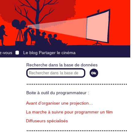
z-vous
Le blog Partager le cinéma
Recherche dans la base de données
Boite à outil du programmateur :
Avant d’organiser une projection…
La marche à suivre pour programmer un film
Diffuseurs spécialisés