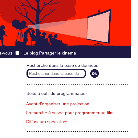
z-vous
Le blog Partager le cinéma
Recherche dans la base de données
Boite à outil du programmateur :
Avant d’organiser une projection…
La marche à suivre pour programmer un film
Diffuseurs spécialisés