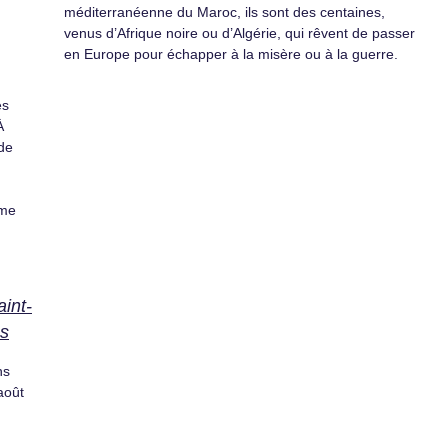
méditerranéenne du Maroc, ils sont des centaines,
venus d’Afrique noire ou d’Algérie, qui rêvent de passer
en Europe pour échapper à la misère ou à la guerre.
es
À
 de
sme
int-
s
ns
août