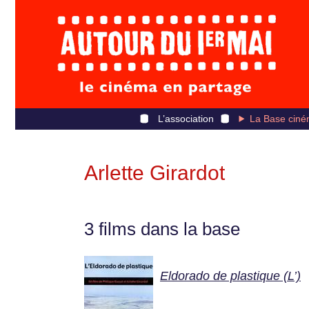
L’association
La Base ciné
Arlette Girardot
3 films dans la base
Eldorado de plastique (L’)