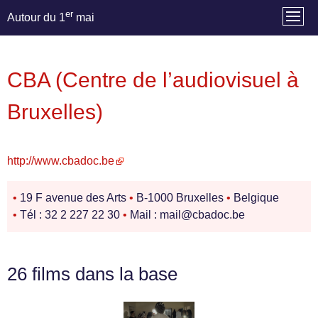
er
Autour du 1
mai
CBA (Centre de l’audiovisuel à
Bruxelles)
http://www.cbadoc.be
•
19 F avenue des Arts
•
B-1000 Bruxelles
•
Belgique
•
Tél : 32 2 227 22 30
•
Mail : mail@cbadoc.be
26 films dans la base