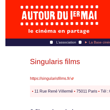
L’association
La Base ciné
Singularis films
https://singularisfilms.fr/
•
11 Rue René Villermé
•
75011 Paris
•
Tél :