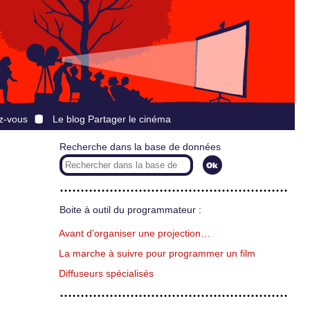
z-vous
Le blog Partager le cinéma
Recherche dans la base de données
Boite à outil du programmateur :
Avant d’organiser une projection…
La marche à suivre pour programmer un film
Diffuseurs spécialisés