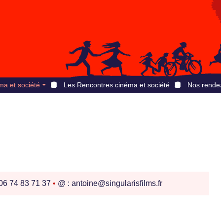
ma et société
Les Rencontres cinéma et société
Nos rende
 06 74 83 71 37
•
@ : antoine@singularisfilms.fr