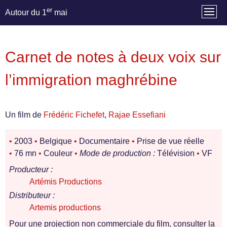
er
Autour du 1
mai
Carnet de notes à deux voix sur
l’immigration maghrébine
Un film de
Frédéric Fichefet
,
Rajae Essefiani
•
2003
•
Belgique
•
Documentaire
•
Prise de vue réelle
•
76 mn
•
Couleur
•
Mode de production :
Télévision
•
VF
Producteur :
Artémis Productions
Distributeur :
Artemis productions
Pour une projection non commerciale du film, consulter la