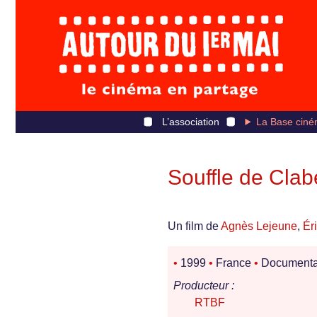
L’association
La Base ciné
Souffle de Clab
Un film de
Agnès Lejeune
,
Ér
•
1999
•
France
•
Documenta
Producteur :
RTBF