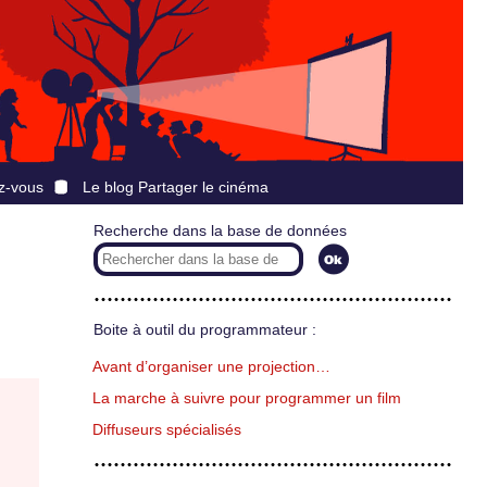
z-vous
Le blog Partager le cinéma
Recherche dans la base de données
Boite à outil du programmateur :
Avant d’organiser une projection…
La marche à suivre pour programmer un film
Diffuseurs spécialisés