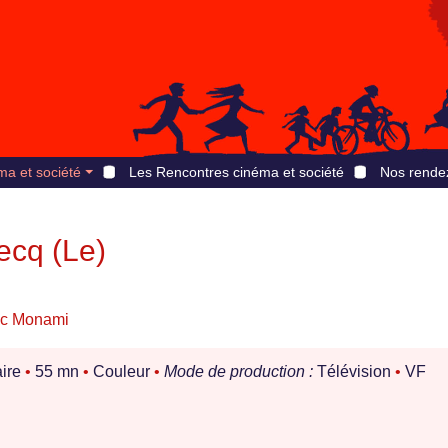
ma et société
Les Rencontres cinéma et société
Nos rende
ecq (Le)
ic Monami
ire
•
55 mn
•
Couleur
•
Mode de production :
Télévision
•
VF