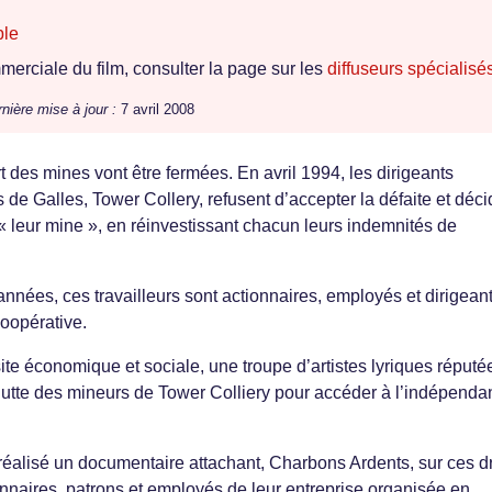
ble
erciale du film, consulter la page sur les
diffuseurs spécialisé
nière mise à jour :
7 avril 2008
 des mines vont être fermées. En avril 1994, les dirigeants
de Galles, Tower Collery, refusent d’accepter la défaite et déci
« leur mine », en réinvestissant chacun leurs indemnités de
nnées, ces travailleurs sont actionnaires, employés et dirigean
coopérative.
te économique et sociale, une troupe d’artistes lyriques réputé
lutte des mineurs de Tower Colliery pour accéder à l’indépend
réalisé un documentaire attachant, Charbons Ardents, sur ces d
ionnaires, patrons et employés de leur entreprise organisée en