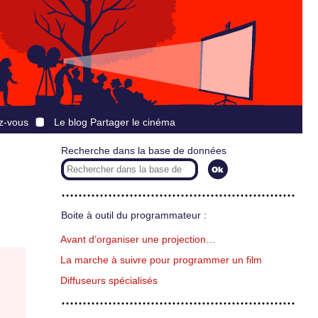
z-vous
Le blog Partager le cinéma
Recherche dans la base de données
Boite à outil du programmateur :
Avant d’organiser une projection…
La marche à suivre pour programmer un film
Diffuseurs spécialisés