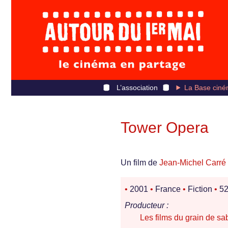
L’association
La Base ciné
Tower Opera
Un film de
Jean-Michel Carré
•
2001
•
France
•
Fiction
•
52
Producteur :
Les films du grain de sa