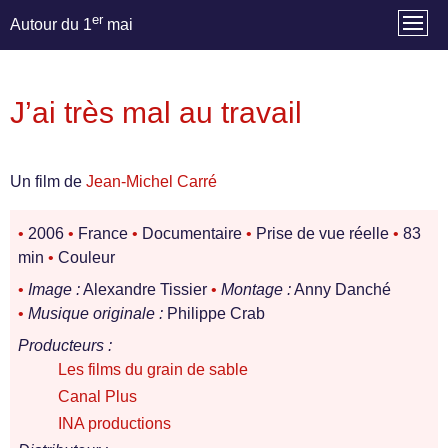
er
Autour du 1
mai
J’ai très mal au travail
Un film de
Jean-Michel Carré
•
2006
•
France
•
Documentaire
•
Prise de vue réelle
•
83
min
•
Couleur
•
Image :
Alexandre Tissier
•
Montage :
Anny Danché
•
Musique originale :
Philippe Crab
Producteurs :
Les films du grain de sable
Canal Plus
INA productions