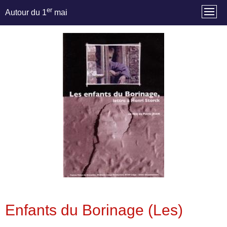
er
Autour du 1
mai
Enfants du Borinage (Les)