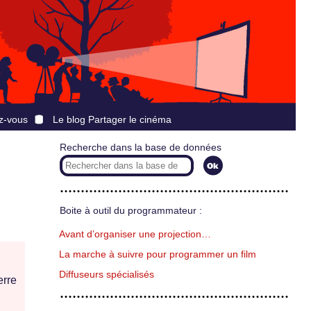
z-vous
Le blog Partager le cinéma
Recherche dans la base de données
Boite à outil du programmateur :
Avant d’organiser une projection…
La marche à suivre pour programmer un film
Diffuseurs spécialisés
erre