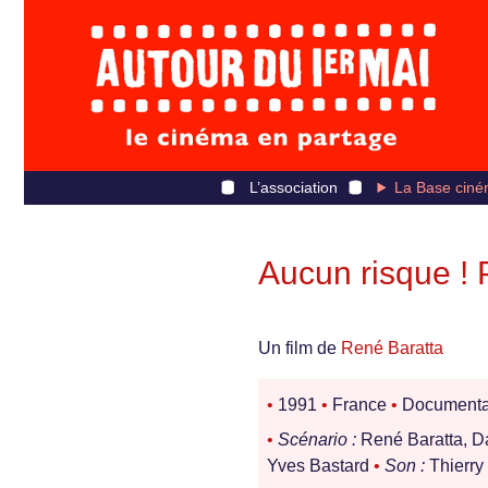
L’association
La Base ciné
Aucun risque !
Un film de
René Baratta
•
1991
•
France
•
Documenta
•
Scénario :
René Baratta, D
Yves Bastard
•
Son :
Thierry