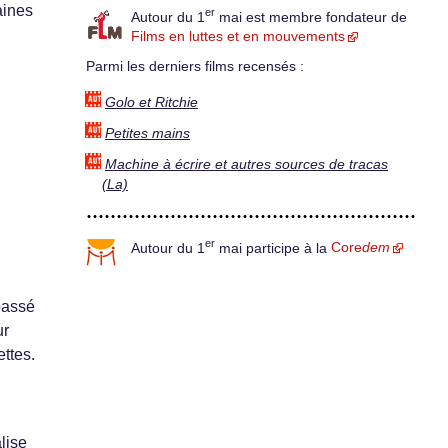
aines
er
Autour du 1
mai est membre fondateur de
Films en luttes et en mouvements
Parmi les derniers films recensés :
Golo et Ritchie
Petites mains
Machine à écrire et autres sources de tracas
(La)
er
Autour du 1
mai participe à la
Core
dem
 passé
ur
ettes.
lise