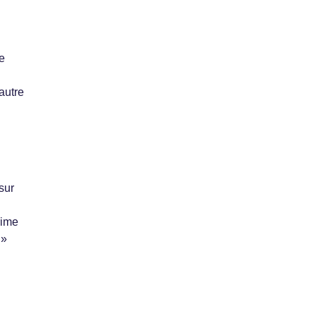
e
autre
sur
rime
 »