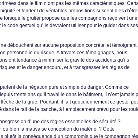
primées dans le film n’ont pas les mêmes caractéristiques. Cert
iguïté et fondent de véritables propositions susceptibles d’être
 lorsque le grutier propose que les compagnons reçoivent une
le code gestuel qu’ils devraient utiliser pour le guider dans ses
 ne débouchent sur aucune proposition concrète, et témoignent
on personnelle du risque. A travers ces témoignages, nous
s ont tendance à minimiser la gravité des accidents qu’ils
risques et le danger encouru, et à transgresser les règles de
parlent de la négation pure et simple du danger. Comme ce
uis trente ans qu’il travaille dans le bâtiment, il n’est jamais
èche de la grue. Pourtant, il fait quotidiennement ce geste, po
lé dans le rail de la banche, à l’emplacement prévu pour les roul
ransgression d’une des règles essentielles de sécurité ?
ou bien la mauvaise conception du matériel ? Cette
 pas plutôt la conséquence d’un compromis que le compagnon réa