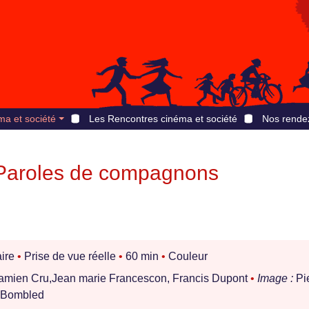
ma et société
Les Rencontres cinéma et société
Nos rende
 Paroles de compagnons
ire
•
Prise de vue réelle
•
60 min
•
Couleur
amien Cru,Jean marie Francescon, Francis Dupont
•
Image :
Pi
 Bombled