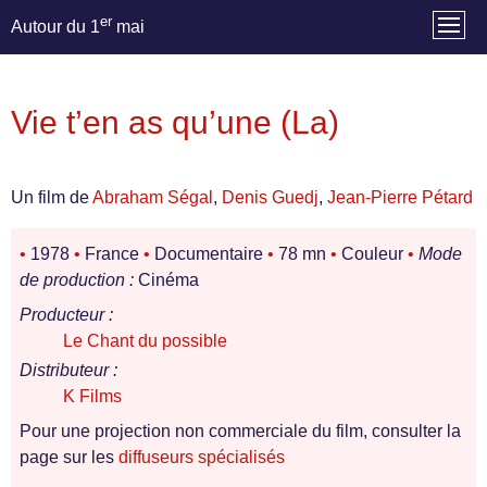
er
Autour du 1
mai
Vie t’en as qu’une (La)
Un film de
Abraham Ségal
,
Denis Guedj
,
Jean-Pierre Pétard
•
1978
•
France
•
Documentaire
•
78 mn
•
Couleur
•
Mode
de production :
Cinéma
Producteur :
Le Chant du possible
Distributeur :
K Films
Pour une projection non commerciale du film, consulter la
page sur les
diffuseurs spécialisés