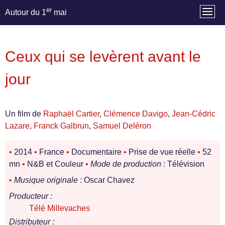
er
Autour du 1
mai
Ceux qui se levèrent avant le
jour
Un film de
Raphaël Cartier
,
Clémence Davigo
,
Jean-Cédric
Lazare
,
Franck Galbrun
,
Samuel Deléron
•
2014
•
France
•
Documentaire
•
Prise de vue réelle
•
52
mn
•
N&B et Couleur
•
Mode de production :
Télévision
•
Musique originale :
Oscar Chavez
Producteur :
Télé Millevaches
Distributeur :