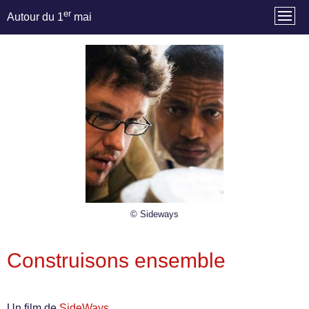
er
Autour du 1
mai
© Sideways
Construisons ensemble
Un film de
SideWays