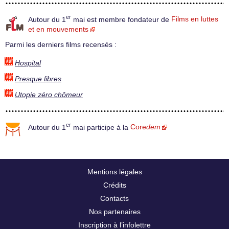
er
Autour du 1
mai est membre fondateur de
Films en luttes
et en mouvements
Parmi les derniers films recensés :
Hospital
Presque libres
Utopie zéro chômeur
er
Autour du 1
mai participe à la
Core
dem
Mentions légales
Crédits
Contacts
Nos partenaires
Inscription à l’infolettre