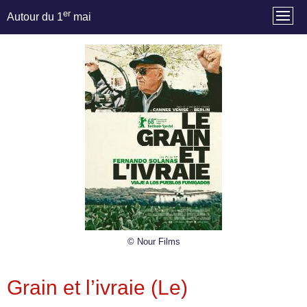
er
Autour du 1
mai
© Nour Films
Grain et l’ivraie (Le)