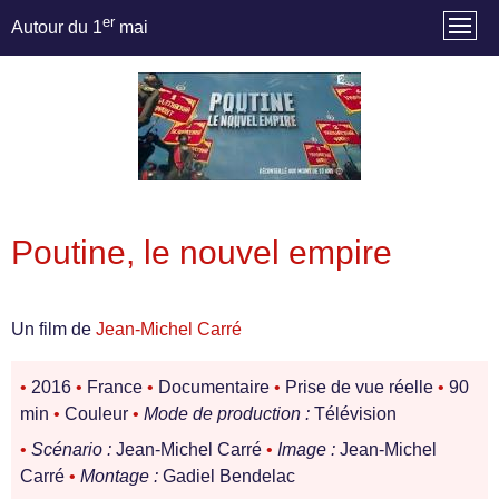
er
Autour du 1
mai
Poutine, le nouvel empire
Un film de
Jean-Michel Carré
•
2016
•
France
•
Documentaire
•
Prise de vue réelle
•
90
min
•
Couleur
•
Mode de production :
Télévision
•
Scénario :
Jean-Michel Carré
•
Image :
Jean-Michel
Carré
•
Montage :
Gadiel Bendelac