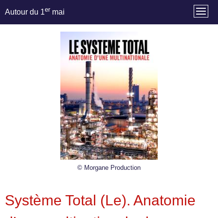
er
Autour du 1
mai
© Morgane Production
Système Total (Le). Anatomie