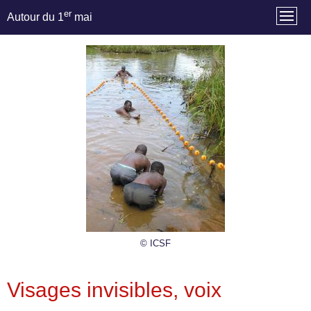
er
Autour du 1
mai
© ICSF
Visages invisibles, voix