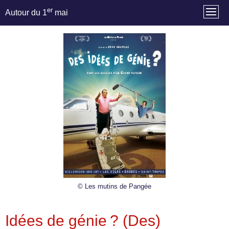
er
Autour du 1
mai
© Les mutins de Pangée
Idées de génie ? (Des)