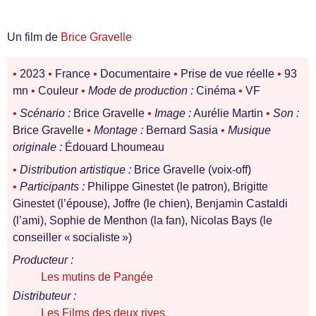
Un film de
Brice Gravelle
•
2023
•
France
•
Documentaire
•
Prise de vue réelle
•
93
mn
•
Couleur
•
Mode de production :
Cinéma
•
VF
•
Scénario :
Brice Gravelle
•
Image :
Aurélie Martin
•
Son :
Brice Gravelle
•
Montage :
Bernard Sasia
•
Musique
originale :
Édouard Lhoumeau
•
Distribution artistique :
Brice Gravelle (voix-off)
•
Participants :
Philippe Ginestet (le patron), Brigitte
Ginestet (l’épouse), Joffre (le chien), Benjamin Castaldi
(l’ami), Sophie de Menthon (la fan), Nicolas Bays (le
conseiller « socialiste »)
Producteur :
Les mutins de Pangée
Distributeur :
Les Films des deux rives