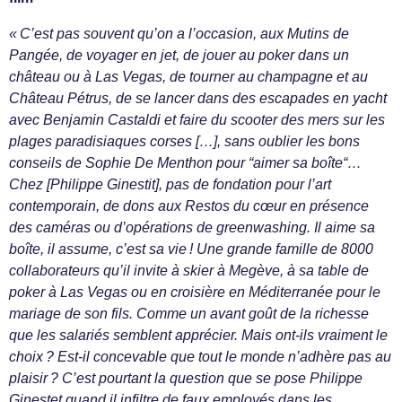
« C’est pas souvent qu’on a l’occasion, aux Mutins de
Pangée, de voyager en jet, de jouer au poker dans un
château ou à Las Vegas, de tourner au champagne et au
Château Pétrus, de se lancer dans des escapades en yacht
avec Benjamin Castaldi et faire du scooter des mers sur les
plages paradisiaques corses […], sans oublier les bons
conseils de Sophie De Menthon pour “aimer sa boîte“…
Chez [Philippe Ginestit], pas de fondation pour l’art
contemporain, de dons aux Restos du cœur en présence
des caméras ou d’opérations de greenwashing. Il aime sa
boîte, il assume, c’est sa vie ! Une grande famille de 8000
collaborateurs qu’il invite à skier à Megève, à sa table de
poker à Las Vegas ou en croisière en Méditerranée pour le
mariage de son fils. Comme un avant goût de la richesse
que les salariés semblent apprécier. Mais ont-ils vraiment le
choix ? Est-il concevable que tout le monde n’adhère pas au
plaisir ? C’est pourtant la question que se pose Philippe
Ginestet quand il infiltre de faux employés dans les