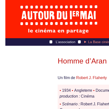
L’association
La Base ciné
Homme d’Aran (
Un film de
Robert J. Flaherty
•
1934
•
Angleterre
•
Docume
production :
Cinéma
•
Scénario :
Robert J. Flaher