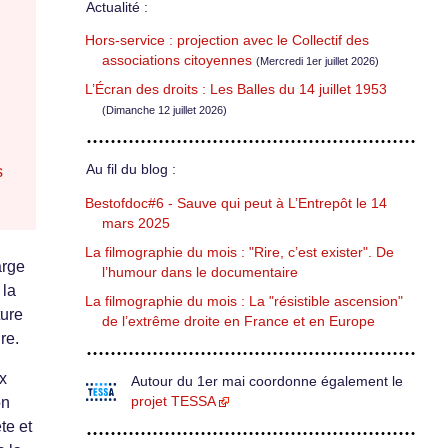
Actualité :
,
Hors-service : projection avec le Collectif des
associations citoyennes
(Mercredi 1er juillet 2026)
L’Écran des droits : Les Balles du 14 juillet 1953
(Dimanche 12 juillet 2026)
Au fil du blog :
s
Bestofdoc#6 - Sauve qui peut à L’Entrepôt le 14
mars 2025
La filmographie du mois : "Rire, c’est exister". De
arge
l’humour dans le documentaire
 la
La filmographie du mois : La "résistible ascension"
ture
de l’extrême droite en France et en Europe
re.
x
Autour du 1er mai coordonne également le
projet TESSA
on
te et