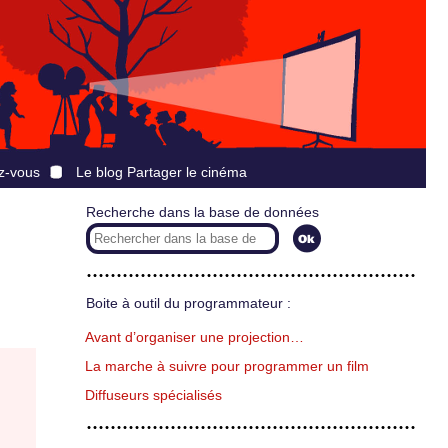
z-vous
Le blog Partager le cinéma
Recherche dans la base de données
Boite à outil du programmateur :
Avant d’organiser une projection…
La marche à suivre pour programmer un film
Diffuseurs spécialisés