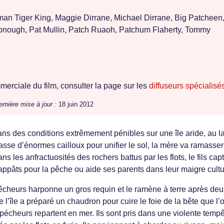
an Tiger King, Maggie Dirrane, Michael Dirrane, Big Patcheen
onough, Pat Mullin, Patch Ruaoh, Patchum Flaherty, Tommy
erciale du film, consulter la page sur les
diffuseurs spécialisé
ernière mise à jour :
18 juin 2012
ans des conditions extrêmement pénibles sur une île aride, au l
asse d’énormes cailloux pour unifier le sol, la mère va ramasser
ns les anfractuosités des rochers battus par les flots, le fils cap
’appâts pour la pêche ou aide ses parents dans leur maigre cultu
pêcheurs harponne un gros requin et le ramène à terre après deu
e l’île a préparé un chaudron pour cuire le foie de la bête que l’
pécheurs repartent en mer. Ils sont pris dans une violente tempê