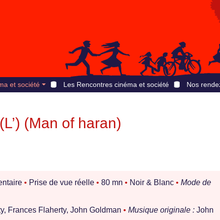
ma et société
Les Rencontres cinéma et société
Nos rende
L’) (Man of haran)
ntaire
•
Prise de vue réelle
•
80 mn
•
Noir & Blanc
•
Mode de
ty, Frances Flaherty, John Goldman
•
Musique originale :
John