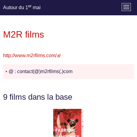
er
Autour du 1
mai
M2R films
http://www.m2rfilms.com/
•
@ : contact(@)m2rfilms(.)com
9 films dans la base