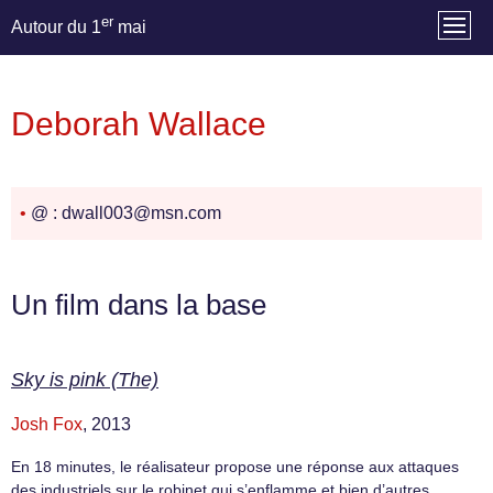
er
Autour du 1
mai
Deborah Wallace
•
@ : dwall003@msn.com
Un film dans la base
Sky is pink (The)
Josh Fox
, 2013
En 18 minutes, le réalisateur propose une réponse aux attaques
des industriels sur le robinet qui s’enflamme et bien d’autres