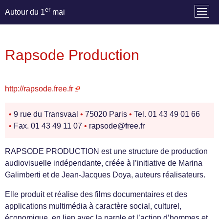
er
Autour du 1
mai
Rapsode Production
http://rapsode.free.fr
•
9 rue du Transvaal
•
75020 Paris
•
Tel. 01 43 49 01 66
•
Fax. 01 43 49 11 07
•
rapsode@free.fr
RAPSODE PRODUCTION est une structure de production
audiovisuelle indépendante, créée à l’initiative de Marina
Galimberti et de Jean-Jacques Doya, auteurs réalisateurs.
Elle produit et réalise des films documentaires et des
applications multimédia à caractère social, culturel,
économique, en lien avec la parole et l’action d’hommes et