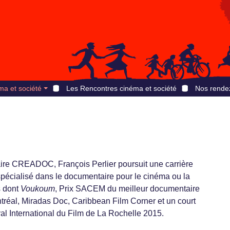
ma et société
Les Rencontres cinéma et société
Nos rende
re CREADOC, François Perlier poursuit une carrière
e spécialisé dans le documentaire pour le cinéma ou la
s dont
Voukoum
, Prix SACEM du meilleur documentaire
réal, Miradas Doc, Caribbean Film Corner et un court
val International du Film de La Rochelle 2015.