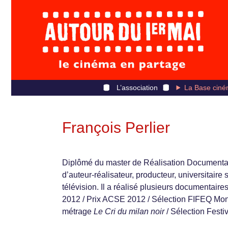
L’association
La Base ciné
François Perlier
Diplômé du master de Réalisation Documentai
d’auteur-réalisateur, producteur, universitair
télévision. Il a réalisé plusieurs documentaire
2012 / Prix ACSE 2012 / Sélection FIFEQ Mont
métrage
Le Cri du milan noir
/ Sélection Festi