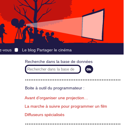
z-vous
Le blog Partager le cinéma
Recherche dans la base de données
Boite à outil du programmateur :
Avant d’organiser une projection…
La marche à suivre pour programmer un film
Diffuseurs spécialisés