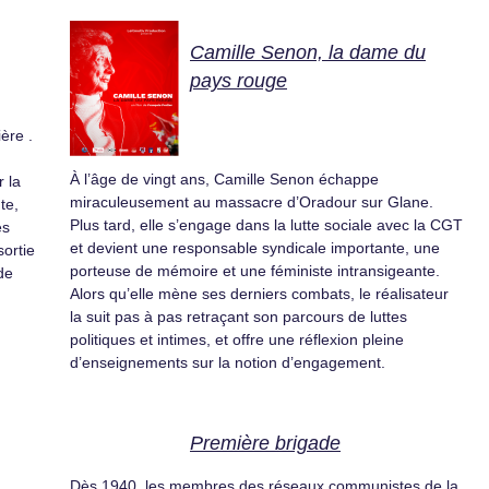
Camille Senon, la dame du
pays rouge
ère .
À l’âge de vingt ans, Camille Senon échappe
 la
miraculeusement au massacre d’Oradour sur Glane.
te,
Plus tard, elle s’engage dans la lutte sociale avec la CGT
es
et devient une responsable syndicale importante, une
sortie
porteuse de mémoire et une féministe intransigeante.
 de
Alors qu’elle mène ses derniers combats, le réalisateur
la suit pas à pas retraçant son parcours de luttes
politiques et intimes, et offre une réflexion pleine
d’enseignements sur la notion d’engagement.
Première brigade
Dès 1940, les membres des réseaux communistes de la