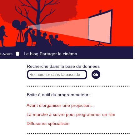
z-vous
Le blog Partager le cinéma
Recherche dans la base de données
Boite à outil du programmateur :
Avant d’organiser une projection…
La marche à suivre pour programmer un film
Diffuseurs spécialisés