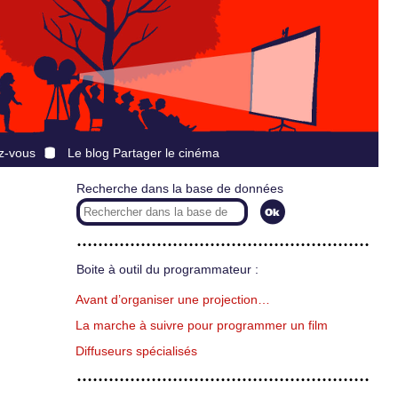
z-vous
Le blog Partager le cinéma
Recherche dans la base de données
Boite à outil du programmateur :
Avant d’organiser une projection…
La marche à suivre pour programmer un film
Diffuseurs spécialisés