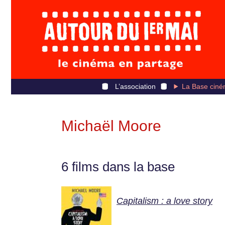
L’association
La Base ciné
Michaël Moore
6 films dans la base
Capitalism : a love story