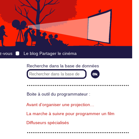
z-vous
Le blog Partager le cinéma
Recherche dans la base de données
Boite à outil du programmateur :
Avant d’organiser une projection…
La marche à suivre pour programmer un film
Diffuseurs spécialisés