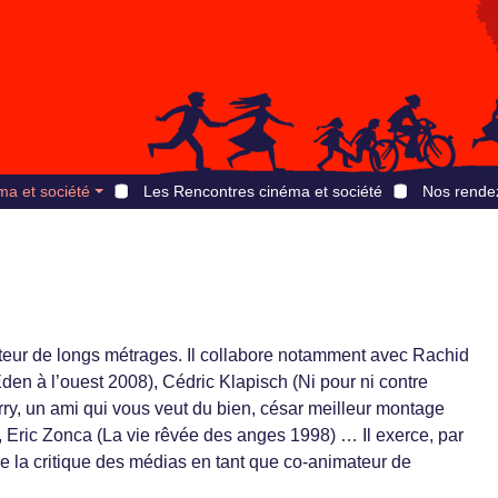
ma et société
Les Rencontres cinéma et société
Nos rende
teur de longs métrages. Il collabore notamment avec Rachid
en à l’ouest 2008), Cédric Klapisch (Ni pour ni contre
rry, un ami qui vous veut du bien, césar meilleur montage
 Eric Zonca (La vie rêvée des anges 1998) … Il exerce, par
n de la critique des médias en tant que co-animateur de