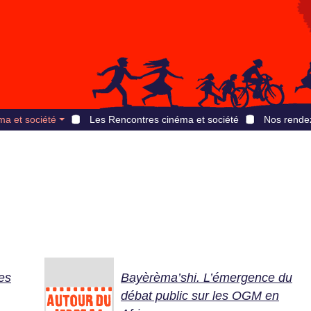
ma et société
Les Rencontres cinéma et société
Nos rende
es
Bayèrèma’shi. L’émergence du
débat public sur les OGM en