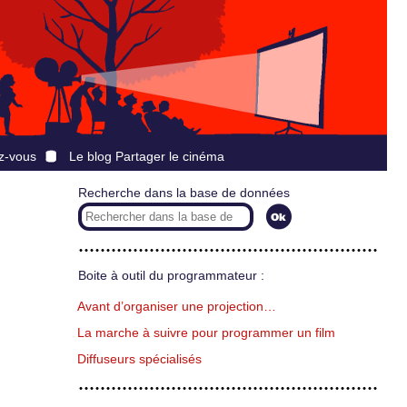
z-vous
Le blog Partager le cinéma
Recherche dans la base de données
Boite à outil du programmateur :
Avant d’organiser une projection…
La marche à suivre pour programmer un film
Diffuseurs spécialisés