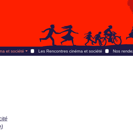
ma et société
Les Rencontres cinéma et société
Nos rende
cité
e)