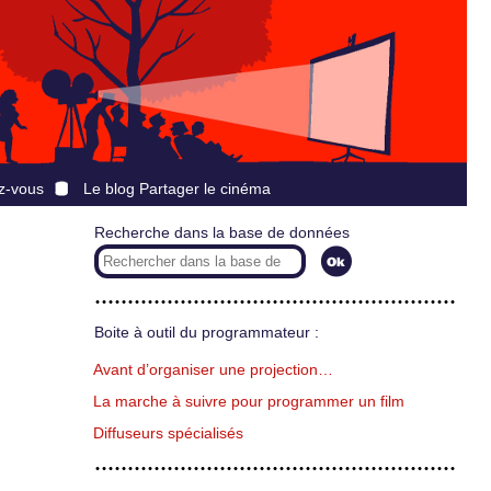
z-vous
Le blog Partager le cinéma
Recherche dans la base de données
Boite à outil du programmateur :
Avant d’organiser une projection…
La marche à suivre pour programmer un film
Diffuseurs spécialisés