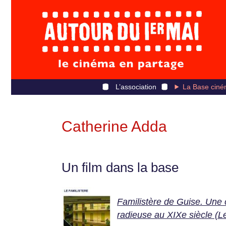
L’association
La Base ciné
Catherine Adda
Un film dans la base
Familistère de Guise. Une 
radieuse au XIXe siècle (L