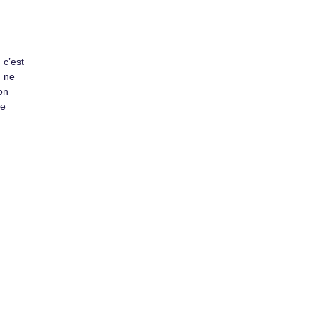
 c’est
n ne
on
le