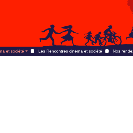
ma et société
Les Rencontres cinéma et société
Nos rende