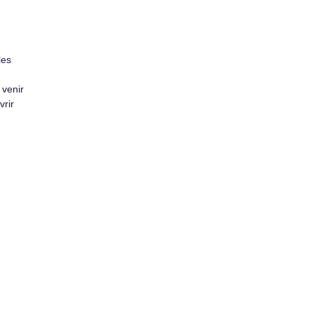
les
 venir
vrir