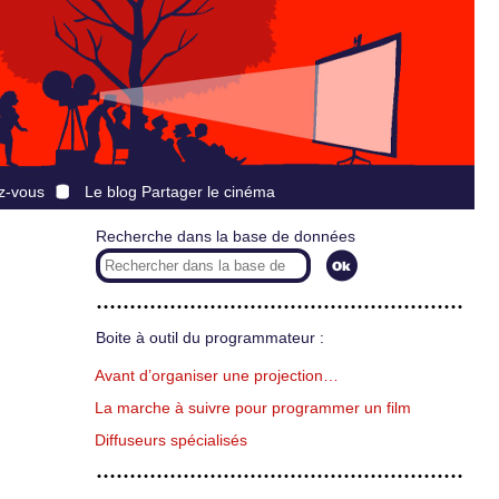
z-vous
Le blog Partager le cinéma
Recherche dans la base de données
Boite à outil du programmateur :
Avant d’organiser une projection…
La marche à suivre pour programmer un film
Diffuseurs spécialisés