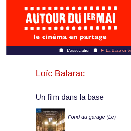
L’association
La Base ciné
Loïc Balarac
Un film dans la base
Fond du garage (Le)