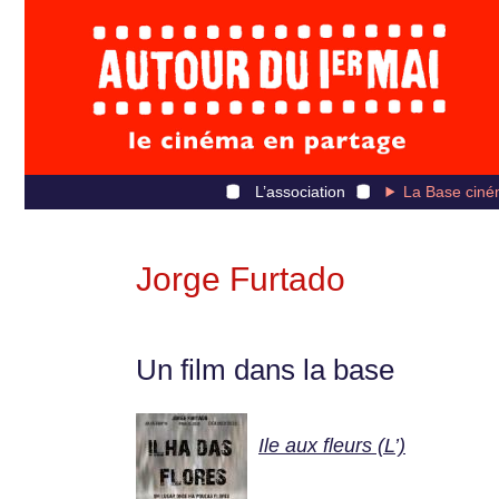
L’association
La Base ciné
Jorge Furtado
Un film dans la base
Ile aux fleurs (L’)