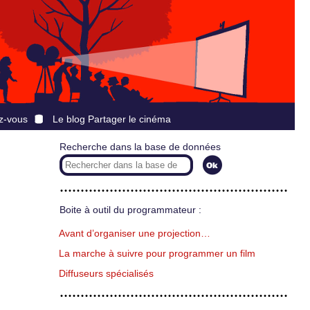
z-vous
Le blog Partager le cinéma
Recherche dans la base de données
Boite à outil du programmateur :
Avant d’organiser une projection…
La marche à suivre pour programmer un film
Diffuseurs spécialisés