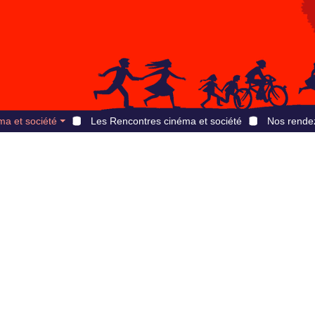
ma et société
Les Rencontres cinéma et société
Nos rende