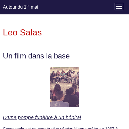
er
Autour du 1
mai
Leo Salas
Un film dans la base
D’une pompe funèbre à un hôpital
Cecosesola est un coopérative vénézuélienne créée en 1967 à