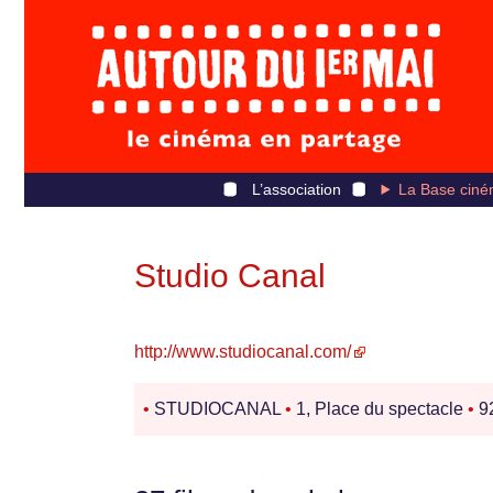
L’association
La Base ciné
Studio Canal
http://www.studiocanal.com/
•
STUDIOCANAL
•
1, Place du spectacle
•
92