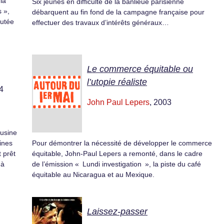
la
Six jeunes en difficulté de la banlieue parisienne
 »,
débarquent au fin fond de la campagne française pour
rutée
effectuer des travaux d’intérêts généraux…
Le commerce équitable ou
l’utopie réaliste
4
John Paul Lepers
, 2003
 usine
aines
Pour démontrer la nécessité de développer le commerce
t prêt
équitable, John-Paul Lepers a remonté, dans le cadre
 à
de l’émission « Lundi investigation », la piste du café
équitable au Nicaragua et au Mexique.
Laissez-passer