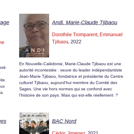
yage
Andi. Marie-Claude Tjibaou
Dorothée Tromparent
,
Emmanuel
Tjibaou
, 2022
he
En Nouvelle-Calédonie, Marie-Claude Tjibaou est une
ssé.
autorité incontestée : veuve du leader indépendantiste
t
Jean-Marie Tjibaou, fondatrice et présidente du Centre
ite.
culturel Tjibaou, aujourd’hui membre du Comité des
eux
Sages. Une vie hors normes qui se confond avec
la
l’histoire de son pays. Mais qui est-elle réellement ?
ges
BAC Nord
Cédric Jimenez
, 2021