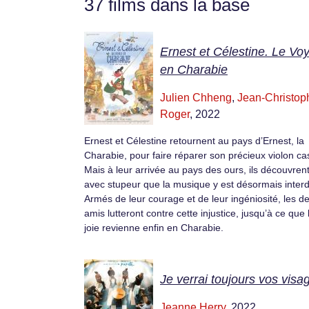
37 films dans la base
Ernest et Célestine. Le Vo
en Charabie
Julien Chheng
,
Jean-Christop
Roger
, 2022
Ernest et Célestine retournent au pays d’Ernest, la
Charabie, pour faire réparer son précieux violon ca
Mais à leur arrivée au pays des ours, ils découvren
avec stupeur que la musique y est désormais interd
Armés de leur courage et de leur ingéniosité, les d
amis lutteront contre cette injustice, jusqu’à ce que 
joie revienne enfin en Charabie.
Je verrai toujours vos visa
Jeanne Herry
, 2022