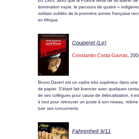
En 1943, alors que la France tente de se libérer de 
domination nazie, le parcours de quatre « indigènes
soldats oubliés de la première armée française rec
en Afrique.
Couperet (Le)
Constantin Costa-Gavras
, 200
Bruno Davert est un cadre très supérieur dans une
de papier. S’étant fait licencier avec quelques cent
de ses collègues pour cause de délocalisation, il es
à tout pour retrouver un poste à son niveau, même
tuer ses concurrents.
Fahrenheit 9/11