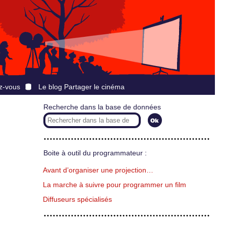
z-vous
Le blog Partager le cinéma
Recherche dans la base de données
Boite à outil du programmateur :
Avant d’organiser une projection…
La marche à suivre pour programmer un film
Diffuseurs spécialisés