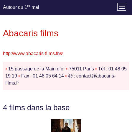
er
Autour du 1
mai
Abacaris films
http://www.abacaris-films.fr
•
15 passage de la Main d’or
•
75011 Paris
•
Tél : 01 48 05
19 19
•
Fax : 01 48 05 64 14
•
@ : contact@abacaris-
films.fr
4 films dans la base