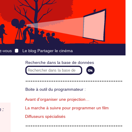
z-vous
Le blog Partager le cinéma
Recherche dans la base de données
Boite à outil du programmateur :
Avant d’organiser une projection…
La marche à suivre pour programmer un film
 :
Diffuseurs spécialisés