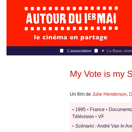
L’association
La Base ciné
My Vote is my S
Un film de
Julie Henderson
,
D
•
1995
•
France
•
Documenta
Télévision
•
VF
•
Scénario :
André Van In An