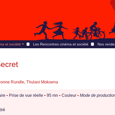
ma et société
Les Rencontres cinéma et société
Nos rende
ecret
onne Rundle
,
Thulani Mokoena
ire
•
Prise de vue réelle
•
95 mn
•
Couleur
•
Mode de production
dré