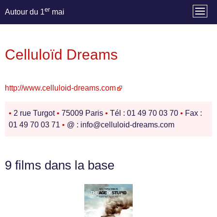
er
Autour du 1
mai
Celluloïd Dreams
http://www.celluloid-dreams.com
•
2 rue Turgot
•
75009 Paris
•
Tél : 01 49 70 03 70
•
Fax :
01 49 70 03 71
•
@ : info@celluloid-dreams.com
9 films dans la base