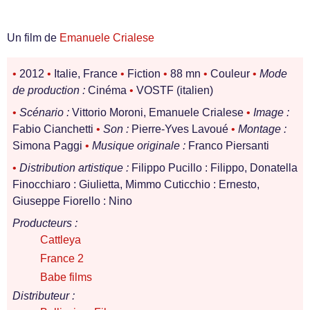
Un film de
Emanuele Crialese
•
2012
•
Italie, France
•
Fiction
•
88 mn
•
Couleur
•
Mode
de production :
Cinéma
•
VOSTF (italien)
•
Scénario :
Vittorio Moroni, Emanuele Crialese
•
Image :
Fabio Cianchetti
•
Son :
Pierre-Yves Lavoué
•
Montage :
Simona Paggi
•
Musique originale :
Franco Piersanti
•
Distribution artistique :
Filippo Pucillo : Filippo, Donatella
Finocchiaro : Giulietta, Mimmo Cuticchio : Ernesto,
Giuseppe Fiorello : Nino
Producteurs :
Cattleya
France 2
Babe films
Distributeur :