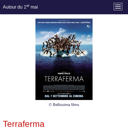
er
Autour du 1
mai
© Bellissima films
Terraferma