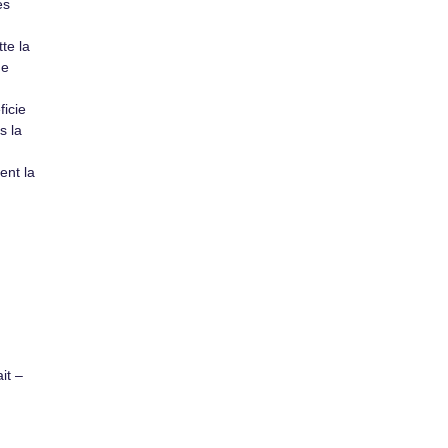
es
te la
de
ficie
s la
ent la
it –
,