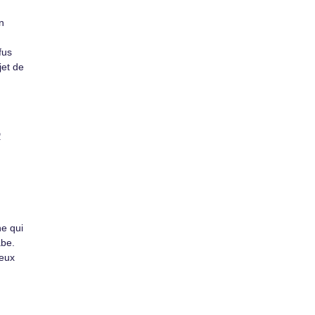
n
fus
jet de
o
ne qui
abe.
jeux