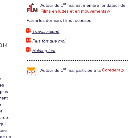
er
Autour du 1
mai est membre fondateur de
Films en luttes et en mouvements
Parmi les derniers films recensés :
Travail soigné
Plus fort que moi
2014
Holding Liat
er
Autour du 1
mai participe à la
Core
dem
e
les
 plus
ment
e
et
urée.
qui
aire
age un