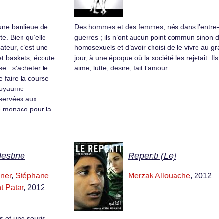
une banlieue de
Des hommes et des femmes, nés dans l’entre
te. Bien qu’elle
guerres ; ils n’ont aucun point commun sinon d
ateur, c’est une
homosexuels et d’avoir choisi de le vivre au g
 et baskets, écoute
jour, à une époque où la société les rejetait. Ils
e : s’acheter le
aimé, lutté, désiré, fait l’amour.
e faire la course
 royaume
éservées aux
e menace pour la
lestine
Repenti (Le)
ner
,
Stéphane
Merzak Allouache
, 2012
t Patar
, 2012
s et une souris,