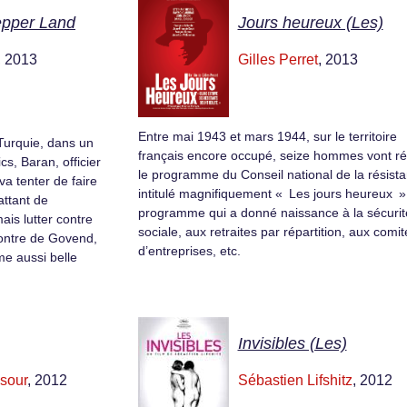
epper Land
Jours heureux (Les)
, 2013
Gilles Perret
, 2013
Entre mai 1943 et mars 1944, sur le territoire
a Turquie, dans un
français encore occupé, seize hommes vont ré
ics, Baran, officier
le programme du Conseil national de la résist
a tenter de faire
intitulé magnifiquement « Les jours heureux »
attant de
programme qui a donné naissance à la sécurit
is lutter contre
sociale, aux retraites par répartition, aux comit
ncontre de Govend,
d’entreprises, etc.
mme aussi belle
Invisibles (Les)
sour
, 2012
Sébastien Lifshitz
, 2012