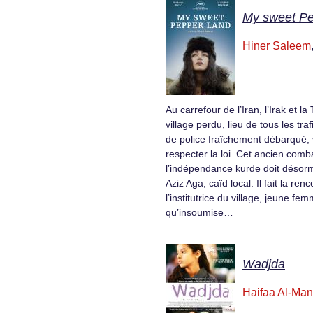
My sweet P
Hiner Saleem
Au carrefour de l’Iran, l’Irak et l
village perdu, lieu de tous les traf
de police fraîchement débarqué, v
respecter la loi. Cet ancien comb
l’indépendance kurde doit désorma
Aziz Aga, caïd local. Il fait la re
l’institutrice du village, jeune fe
qu’insoumise…
Wadjda
Haifaa Al-Man