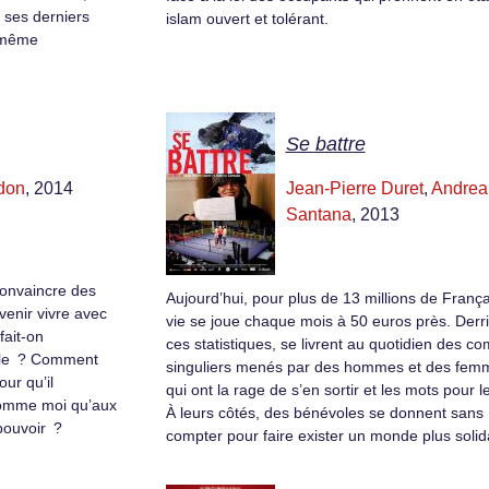
 ses derniers
islam ouvert et tolérant.
i-même
Se battre
don
, 2014
Jean-Pierre Duret
,
Andrea
Santana
, 2013
convaincre des
Aujourd’hui, pour plus de 13 millions de Françai
venir vivre avec
vie se joue chaque mois à 50 euros près. Derr
ait-on
ces statistiques, se livrent au quotidien des c
ble ? Comment
singuliers menés par des hommes et des fem
our qu’il
qui ont la rage de s’en sortir et les mots pour le
comme moi qu’aux
À leurs côtés, des bénévoles se donnent sans
pouvoir ?
compter pour faire exister un monde plus solid