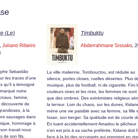
ase
re (Le)
Timbuktu
,
Juliano Ribeiro
Abderrahmane Sissako
, 
4
aphe Sebastião
La ville malienne, Tombouctou, est réduite au
ur les traces d’une
silence, portes closes, ruelles désertes. Plus d
s qu’il a témoigné
musique, plus de football, ni de cigarette. Fini 
 marqué notre
couleurs vives et les rires, les femmes ne sont
tionaux, famine,
que des ombres. Des extrémistes religieux sè
a découverte de
la terreur. Loin du chaos, sur les dunes, Kidan
grandioses, à la
mène une vie paisible avec sa femme, sa fille 
lore sauvages dans
Issan, son berger. Sa quiétude est de courte d
phique, hommage à
En tuant accidentellement Amadou le pêcheur 
 son travail nous
s’en est pris à sa vache préférée, Kidane doit f
s de son fils,
face à la loi des occupants qui prennent en ot