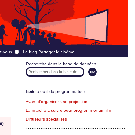
z-vous
Le blog Partager le cinéma
Recherche dans la base de données
Boite à outil du programmateur :
Avant d’organiser une projection…
La marche à suivre pour programmer un film
Diffuseurs spécialisés
00