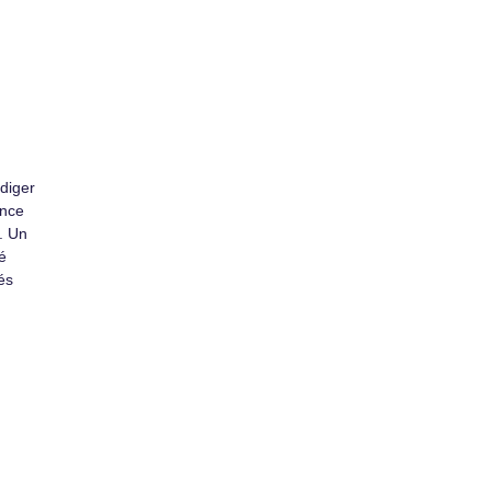
diger
ance
. Un
é
és