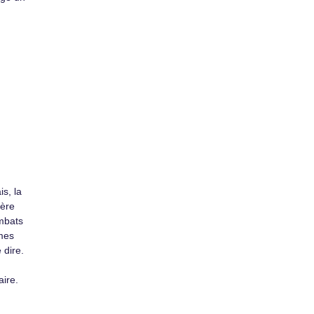
s, la
ière
ombats
mes
 dire.
aire.