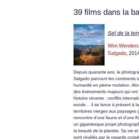
39 films dans la b
Sel de la ter
Wim Wenders
Salgado
, 201
Depuis quarante ans, le photogr
Salgado parcourt les continents s
humanité en pleine mutation. Alor
des événements majeurs qui ont
histoire récente : conflits interna
exode… il se lance à présent à l
territoires vierges aux paysages 
rencontre d’une faune et d’une f
un gigantesque projet photogra
la beauté de la planète. Sa vie et
sont révélés par le regards croisé