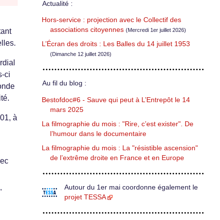
Actualité :
Hors-service : projection avec le Collectif des
associations citoyennes
(Mercredi 1er juillet 2026)
tant
lles.
L’Écran des droits : Les Balles du 14 juillet 1953
(Dimanche 12 juillet 2026)
rdial
s-ci
Au fil du blog :
monde
té.
Bestofdoc#6 - Sauve qui peut à L’Entrepôt le 14
mars 2025
01, à
La filmographie du mois : "Rire, c’est exister". De
l’humour dans le documentaire
La filmographie du mois : La "résistible ascension"
de l’extrême droite en France et en Europe
vec
Autour du 1er mai coordonne également le
"
projet TESSA