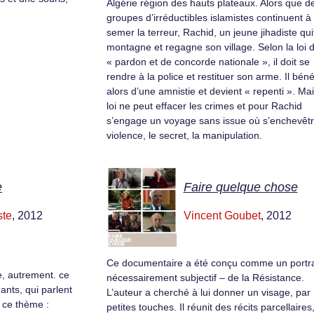
Algérie région des hauts plateaux. Alors que d
groupes d’irréductibles islamistes continuent à
semer la terreur, Rachid, un jeune jihadiste quit
montagne et regagne son village. Selon la loi 
« pardon et de concorde nationale », il doit se
rendre à la police et restituer son arme. Il béné
alors d’une amnistie et devient « repenti ». Mai
loi ne peut effacer les crimes et pour Rachid
s’engage un voyage sans issue où s’enchevêtr
violence, le secret, la manipulation.
e
Faire quelque chose
ste
, 2012
Vincent Goubet
, 2012
Ce documentaire a été conçu comme un portra
e, autrement. ce
nécessairement subjectif – de la Résistance.
ants, qui parlent
L’auteur a cherché à lui donner un visage, par
 ce thème :
petites touches. Il réunit des récits parcellaires