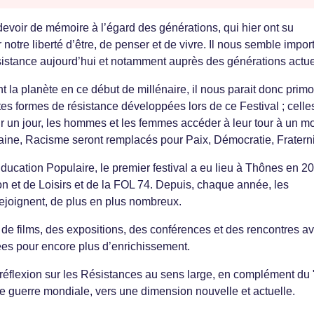
 devoir de mémoire à l’égard des générations, qui hier ont su
notre liberté d’être, de penser et de vivre. Il nous semble impor
ésistance aujourd’hui et notamment auprès des générations actue
t la planète en ce début de millénaire, il nous parait donc primo
ntes formes de résistance développées lors de ce Festival ; celle
oir un jour, les hommes et les femmes accéder à leur tour à un 
Haine, Racisme seront remplacés pour Paix, Démocratie, Fraterni
ducation Populaire, le premier festival a eu lieu à Thônes en 20
ion et de Loisirs et de la FOL 74. Depuis, chaque année, les
rejoignent, de plus en plus nombreux.
e films, des expositions, des conférences et des rencontres a
ées pour encore plus d’enrichissement.
réflexion sur les Résistances au sens large, en complément du 
2e guerre mondiale, vers une dimension nouvelle et actuelle.