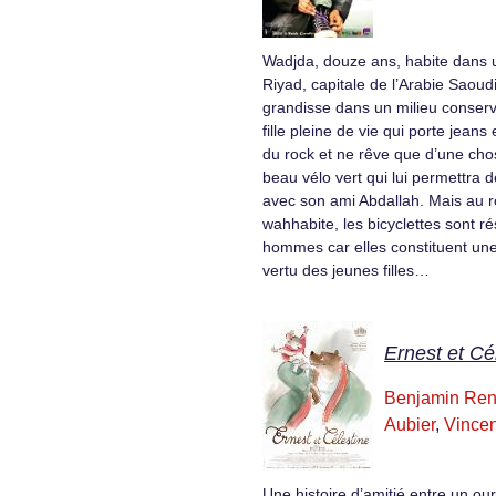
Wadjda, douze ans, habite dans 
Riyad, capitale de l’Arabie Saoudi
grandisse dans un milieu conserv
fille pleine de vie qui porte jeans
du rock et ne rêve que d’une chos
beau vélo vert qui lui permettra d
avec son ami Abdallah. Mais au
wahhabite, les bicyclettes sont r
hommes car elles constituent un
vertu des jeunes filles…
Ernest et Cé
Benjamin Ren
Aubier
,
Vincen
Une histoire d’amitié entre un our