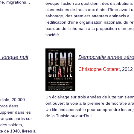
sme, migrations…
évoque l’action au quotidien : des distributions
clandestines de tracts aux états d’âme avant u
sabotage, des premiers attentats antinazis à
l’édification d’une organisation nationale, du re
basique de l’inhumain à la proposition d’un pro
société…
 longue nuit
Démocratie année zér
Christophe Cotteret
, 2012
Un éclairage sur trois années de lutte tunisien
diale, 20 000
ont ouvert la voie à la première démocratie ar
force dans
Un film indispensable pour comprendre les en
suppléer dans les
de la Tunisie aujourd’hui.
rançais partis sur
 des soldats,
e de 1940, livrés à