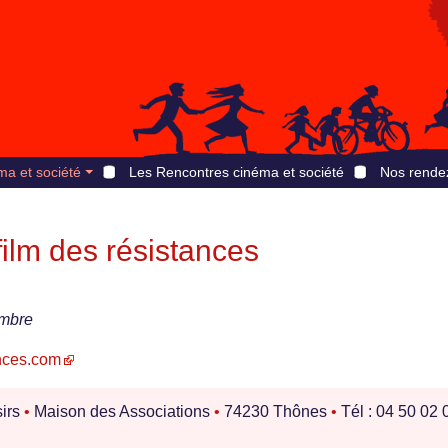
ma et société
Les Rencontres cinéma et société
Nos rende
ilm des résistances
embre
ances.com
sirs
•
Maison des Associations
•
74230 Thônes
•
Tél : 04 50 02 