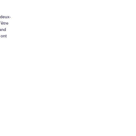
-deux-
’être
rand
 ont