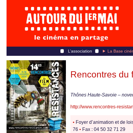
L’association
La Base ciné
Rencontres du f
Thônes Haute-Savoie – nov
http://www.rencontres-resist
•
Foyer d’animation et de loi
76
•
Fax : 04 50 32 71 29