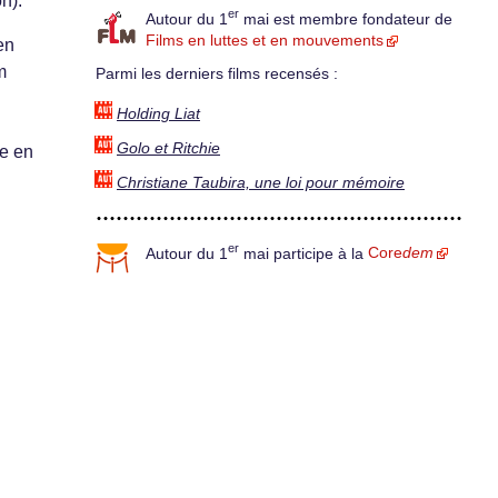
on).
er
Autour du 1
mai est membre fondateur de
Films en luttes et en mouvements
en
m
Parmi les derniers films recensés :
Holding Liat
Golo et Ritchie
ne en
Christiane Taubira, une loi pour mémoire
er
Autour du 1
mai participe à la
Core
dem