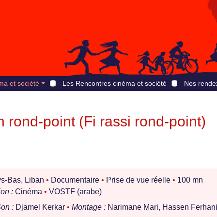
ma et société
Les Rencontres cinéma et société
Nos rende
 rond-point (Fi rassi rond-point)
ys-Bas, Liban
•
Documentaire
•
Prise de vue réelle
•
100 mn
on :
Cinéma
•
VOSTF (arabe)
on :
Djamel Kerkar
•
Montage :
Narimane Mari, Hassen Ferhani