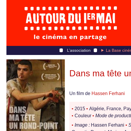
L’association
La Base ciné
Dans ma tête un
Un film de
Hassen Ferhani
•
2015
•
Algérie, France, Pa
•
Couleur
•
Mode de producti
•
Image :
Hassen Ferhani
•
S