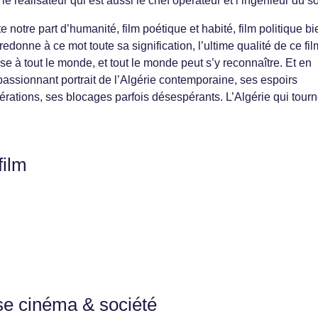
 le réalisateur qui est aussi le chef opérateur et l’ingénieur du s
 notre part d’humanité, film poétique et habité, film politique bi
redonne à ce mot toute sa signification, l’ultime qualité de ce fil
sse à tout le monde, et tout le monde peut s’y reconnaître. Et en
passionnant portrait de l’Algérie contemporaine, ses espoirs
nérations, ses blocages parfois désespérants. L’Algérie qui tour
film
se cinéma & société