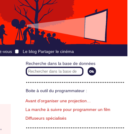
z-vous
Le blog Partager le cinéma
Recherche dans la base de données
Boite à outil du programmateur :
Avant d’organiser une projection…
La marche à suivre pour programmer un film
Diffuseurs spécialisés
,