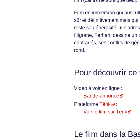
film (car ils ne sont que deux :
Film en immersion qui ausculte
sûr et définitivement mais qui 
reste sa générosité : il s’adre
filigrane, Ferhani dessine un 
contrariés, ses conflits de gé
rond.
Pour découvrir ce 
Vidéo à voir en ligne :
Bande-annonce
Plateforme
Tënk
:
Voir le film sur Tënk
Le film dans la Ba