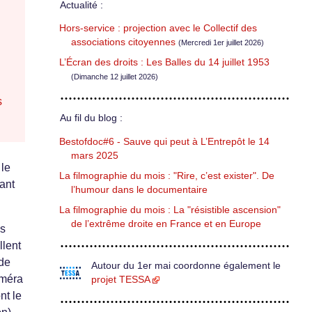
Actualité :
Hors-service : projection avec le Collectif des
associations citoyennes
(Mercredi 1er juillet 2026)
L’Écran des droits : Les Balles du 14 juillet 1953
(Dimanche 12 juillet 2026)
s
Au fil du blog :
Bestofdoc#6 - Sauve qui peut à L’Entrepôt le 14
mars 2025
 le
La filmographie du mois : "Rire, c’est exister". De
ant
l’humour dans le documentaire
La filmographie du mois : La "résistible ascension"
de l’extrême droite en France et en Europe
es
llent
 de
Autour du 1er mai coordonne également le
améra
projet TESSA
nt le