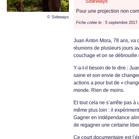
SideWays
Pour une projection non comm
© Sideways
Fiche créée le :
5 septembre 2017
Juan Anton Mora, 78 ans, va co
réunions de plusieurs jours 
couchage et on se débrouille »,
Y-a-t-il besoin de le dire : J
saine et son envie de changer
actions a pour but de « change
monde. Rien de moins.
Et tout cela ne s’arrête pas à
même plus loin : il expérimente
Gagner en indépendance alime
de regagner une certaine liber
Ce court documentaire est l’é