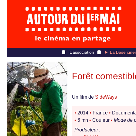
L’association
La Base ciné
Forêt comestibl
Un film de
SideWays
•
2014
•
France
•
Documentair
•
6 mn
•
Couleur
•
Mode de p
Producteur :