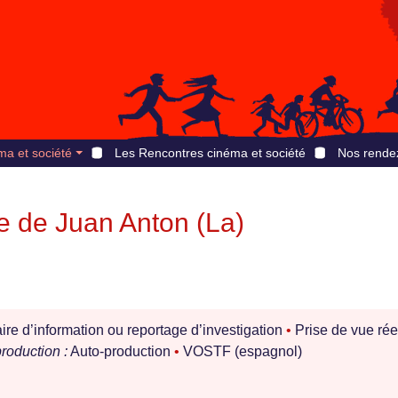
ma et société
Les Rencontres cinéma et société
Nos rende
e de Juan Anton (La)
e d’information ou reportage d’investigation
•
Prise de vue rée
roduction :
Auto-production
•
VOSTF (espagnol)