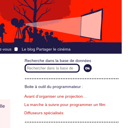
z-vous
Le blog Partager le cinéma
Recherche dans la base de données
Boite à outil du programmateur :
Avant d’organiser une projection…
La marche à suivre pour programmer un film
lle
Diffuseurs spécialisés