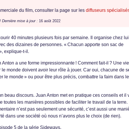
erciale du film, consulter la page sur les
diffuseurs spécialisé
 /
Dernière mise à jour :
16 août 2022
urir 40 minutes plusieurs fois par semaine. Il organise chez lu
avec des dizaines de personnes. « Chacun apporte son sac de
 explique-t-il.
uan Anton a une forme impressionnante ! Comment fait-il ? Une vie
 le monde doivent avoir leur rôle à jouer. Car oui, chacune de s
r le monde » ou pour être plus précis, combattre la faim dans le
 un beau discours. Juan Anton met en pratique ces conseils et il 
 toutes les manières possibles de faciliter le travail de la terre.
ntaire n’est pas seulement une sécurité, c’est aussi une mani
té dans une société où nous n’avons plus le choix (de rien).
pisode 5 de la série Sideways.