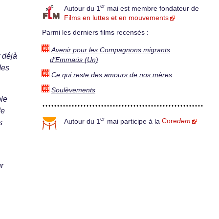
er
Autour du 1
mai est membre fondateur de
Films en luttes et en mouvements
Parmi les derniers films recensés :
Avenir pour les Compagnons migrants
 déjà
d’Emmaüs (Un)
des
Ce qui reste des amours de nos mères
Soulèvements
ble
de
er
Autour du 1
mai participe à la
Core
dem
s
r