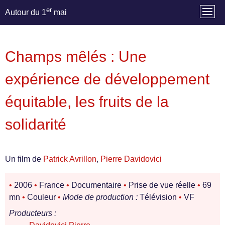
er
Autour du 1
mai
Champs mêlés : Une
expérience de développement
équitable, les fruits de la
solidarité
Un film de
Patrick Avrillon
,
Pierre Davidovici
•
2006
•
France
•
Documentaire
•
Prise de vue réelle
•
69
mn
•
Couleur
•
Mode de production :
Télévision
•
VF
Producteurs :