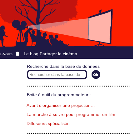
z-vous
Le blog Partager le cinéma
Recherche dans la base de données
Boite à outil du programmateur :
Avant d’organiser une projection…
La marche à suivre pour programmer un film
Diffuseurs spécialisés