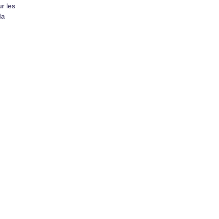
ur les
da