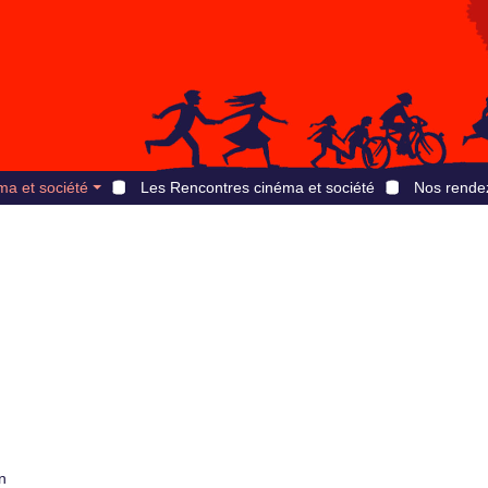
ma et société
Les Rencontres cinéma et société
Nos rende
n