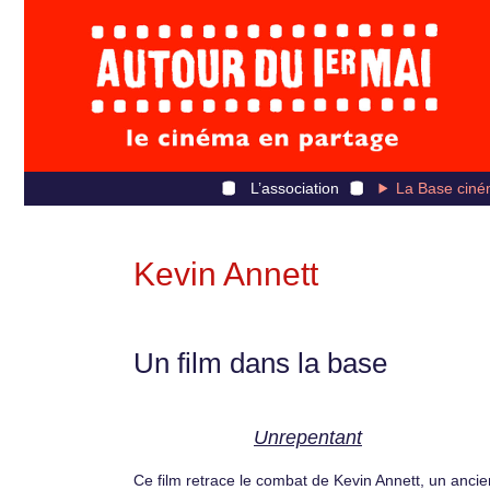
L’association
La Base ciné
Kevin Annett
Un film dans la base
Unrepentant
Ce film retrace le combat de Kevin Annett, un ancie