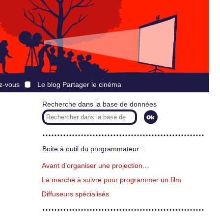
z-vous
Le blog Partager le cinéma
Recherche dans la base de données
Boite à outil du programmateur :
Avant d’organiser une projection…
La marche à suivre pour programmer un film
Diffuseurs spécialisés