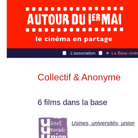
L’association
La Base ciné
Collectif & Anonyme
6 films dans la base
Usines, universités, union