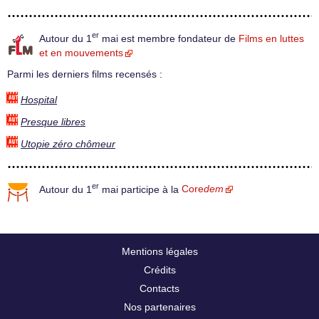
er
Autour du 1
mai est membre fondateur de
Films en luttes
et en mouvements
Parmi les derniers films recensés :
Hospital
Presque libres
Utopie zéro chômeur
er
Autour du 1
mai participe à la
Core
dem
Mentions légales
Crédits
Contacts
Nos partenaires