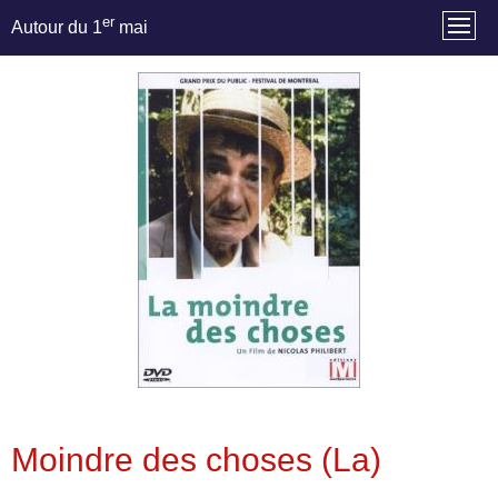
er
Autour du 1
mai
Moindre des choses (La)