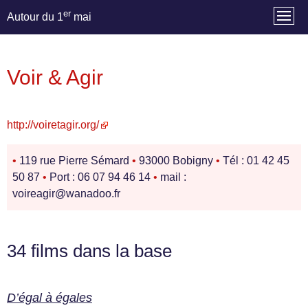
er
Autour du 1
mai
Voir & Agir
http://voiretagir.org/
•
119 rue Pierre Sémard
•
93000 Bobigny
•
Tél : 01 42 45
50 87
•
Port : 06 07 94 46 14
•
mail :
voireagir@wanadoo.fr
34 films dans la base
D’égal à égales