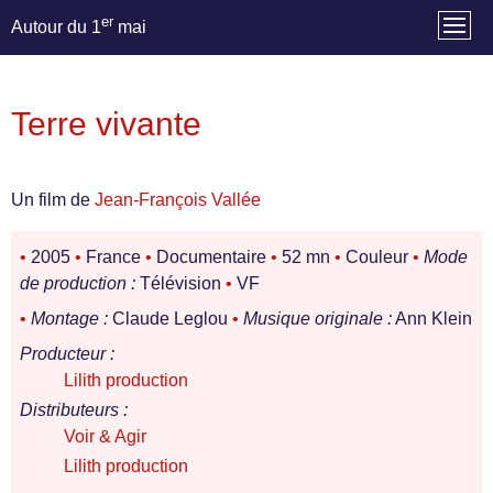
er
Autour du 1
mai
Terre vivante
Un film de
Jean-François Vallée
•
2005
•
France
•
Documentaire
•
52 mn
•
Couleur
•
Mode
de production :
Télévision
•
VF
•
Montage :
Claude Leglou
•
Musique originale :
Ann Klein
Producteur :
Lilith production
Distributeurs :
Voir & Agir
Lilith production