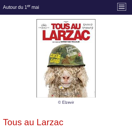
er
Autour du 1
mai
© Elzevir
Tous au Larzac