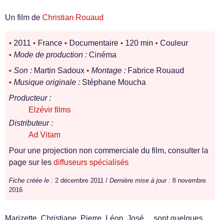
Un film de
Christian Rouaud
•
2011
•
France
•
Documentaire
•
120 min
•
Couleur
•
Mode de production :
Cinéma
•
Son :
Martin Sadoux
•
Montage :
Fabrice Rouaud
•
Musique originale :
Stéphane Moucha
Producteur :
Elzévir films
Distributeur :
Ad Vitam
Pour une projection non commerciale du film, consulter la
page sur les
diffuseurs spécialisés
Fiche créée le :
2 décembre 2011 /
Dernière mise à jour :
8 novembre
2016
Marizette, Christiane, Pierre, Léon, José… sont quelques