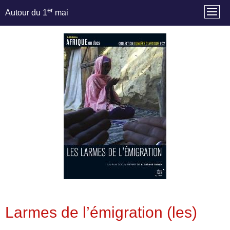
er
Autour du 1
mai
Larmes de l’émigration (les)