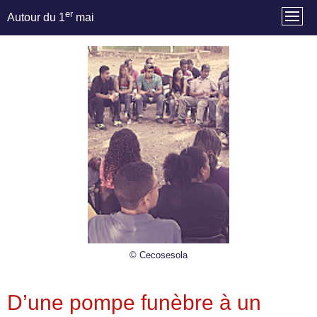
er
Autour du 1
mai
© Cecosesola
D’une pompe funèbre à un