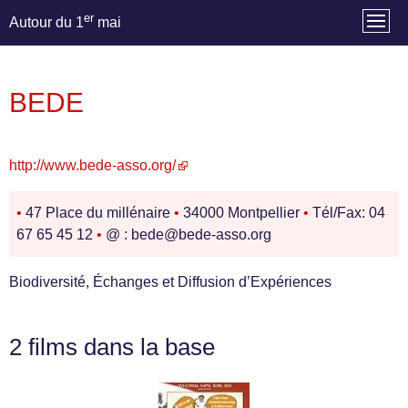
er
Autour du 1
mai
BEDE
http://www.bede-asso.org/
•
47 Place du millénaire
•
34000 Montpellier
•
Tél/Fax: 04
67 65 45 12
•
@ : bede@bede-asso.org
Biodiversité, Échanges et Diffusion d’Expériences
2 films dans la base